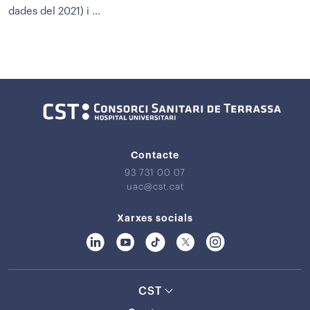
dades del 2021) i ...
Contacte
93 731 00 07
uac@cst.cat
Xarxes socials
CST