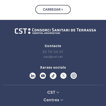
CARREGAR +
Contacte
93 731 00 07
uac@cst.cat
Xarxes socials
CST
Centres