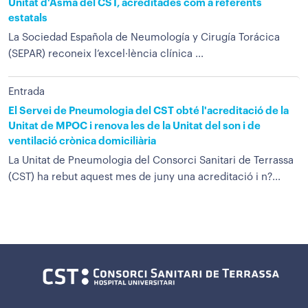
Unitat d'Asma del CST, acreditades com a referents
estatals
La Sociedad Española de Neumología y Cirugía Torácica
(SEPAR) reconeix l’excel·lència clínica ...
Entrada
El Servei de Pneumologia del CST obté l'acreditació de la
Unitat de MPOC i renova les de la Unitat del son i de
ventilació crònica domiciliària
La Unitat de Pneumologia del Consorci Sanitari de Terrassa
(CST) ha rebut aquest mes de juny una acreditació i n?...