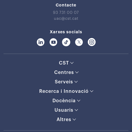
Contacte
93 731 00 07
uac@cst.cat
Xarxes socials
CST
Centres
Serveis
Recerca i Innovació
Docència
Usuaris
Altres