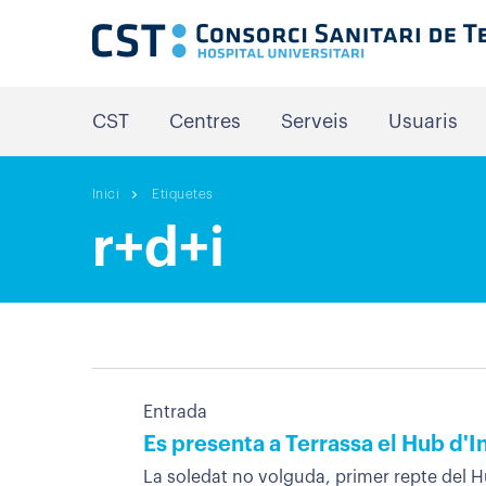
CST
Centres
Serveis
Usuaris
Inici
Etiquetes
r+d+i
Entrada
Es presenta a Terrassa el Hub d'I
La soledat no volguda, primer repte del Hub