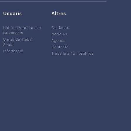
Usuaris
Altres
Unitat d’Atenció a la
Col·labora
Ciutadania
Notícies
Unitat de Treball
Agenda
Social
Contacta
Informació
Treballa amb nosaltres