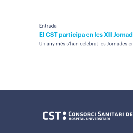
Entrada
El CST participa en les XII Jorna
Un any més s’han celebrat les Jornades en 