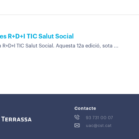
des R+D+I TIC Salut Social
R+D+I TIC Salut Social. Aquesta 12a edició, sota ...
Contacte
93 731 00 07
uac@cst.cat