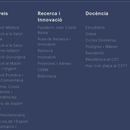
veis
Recerca i
Docència
Innovació
ció Mèdica
Fundació Joan Costa
Estudiants
Roma
ió a la Salut
Graus
al
Àrea de Recerca i
Cicles formatius
Innovació
ió a la Salut
Postgrau i Màster
no-Infantil
Recerca
Residents
ió Quirúrgica
Innovació
Residència al CST
ió al Malalt
Projectes i Xarxes
Has triat plaça al CST?
c i Urgent
CERM
ió Primària i
Biblioteca
 Comunitària
tria, Cures
atives i
ndències
is de Suport
c
 Penitenciària
ina de l’Esport,
litació i