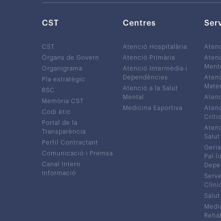
CST
Centres
Ser
CST
Atenció Hospitalària
Aten
Òrgans de Govern
Atenció Primària
Atenc
Ment
Organigrama
Atenció Intermèdia i
Dependències
Atenc
Pla estratègic
Mater
Atenció a la Salut
RSC
Mental
Atenc
Memòria CST
Medicina Esportiva
Atenc
Codi ètic
Críti
Portal de la
Atenc
Transparència
Salut
Perfil Contractant
Geria
Comunicació i Premsa
Pal·li
Canal Intern
Depe
Informació
Serve
Clíni
Salut
Medic
Rehabi