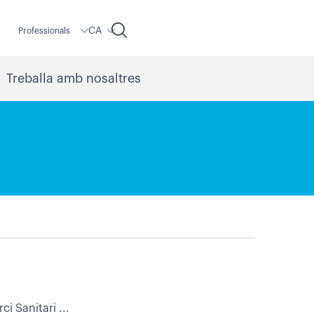
CA
r
Professionals
Treballa amb nosaltres
i Sanitari ...