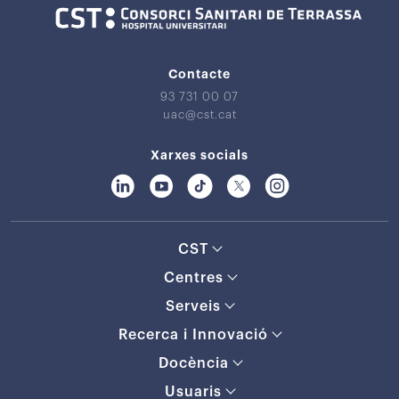
Contacte
93 731 00 07
uac@cst.cat
Xarxes socials
CST
Centres
Serveis
Recerca i Innovació
Docència
Usuaris