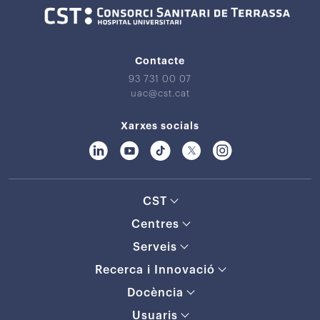
Contacte
93 731 00 07
uac@cst.cat
Xarxes socials
CST
Centres
Serveis
Recerca i Innovació
Docència
Usuaris