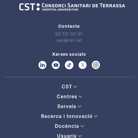
Contacte
93 731 00 07
uac@cst.cat
Xarxes socials
CST
Centres
Serveis
Recerca i Innovació
Docència
Usuaris