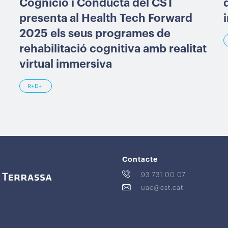
Cognició i Conducta del CST
presenta al Health Tech Forward
2025 els seus programes de
rehabilitació cognitiva amb realitat
virtual immersiva
R+D+I
Contacte
93 731 00 07
uac@cst.cat