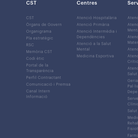
CST
Centres
Ser
CST
Atenció Hospitalària
Aten
Òrgans de Govern
Atenció Primària
Atenc
Ment
Organigrama
Atenció Intermèdia i
Dependències
Atenc
Pla estratègic
Mater
Atenció a la Salut
RSC
Mental
Atenc
Memòria CST
Medicina Esportiva
Atenc
Codi ètic
Críti
Portal de la
Atenc
Transparència
Salut
Perfil Contractant
Geria
Comunicació i Premsa
Pal·li
Canal Intern
Depe
Informació
Serve
Clíni
Salut
Medic
Rehabi
Fisiot
Farmà