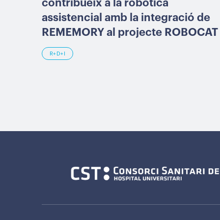
contribueix a la robòtica
assistencial amb la integració de
REMEMORY al projecte ROBOCAT
R+D+I