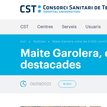
CST
Centres
Serveis
Usuaris
Inici
Notícies
Maite Garolera, entre les 5.000 cient
Maite Garolera, 
destacades
06/09/2022
R+D+I