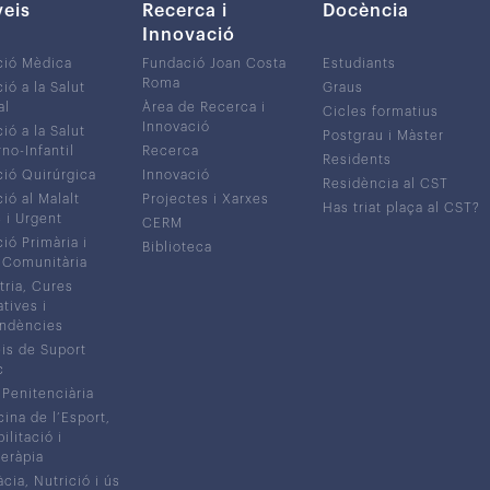
veis
Recerca i
Docència
Innovació
ció Mèdica
Fundació Joan Costa
Estudiants
Roma
ió a la Salut
Graus
al
Àrea de Recerca i
Cicles formatius
Innovació
ió a la Salut
Postgrau i Màster
no-Infantil
Recerca
Residents
ió Quirúrgica
Innovació
Residència al CST
ió al Malalt
Projectes i Xarxes
Has triat plaça al CST?
c i Urgent
CERM
ió Primària i
Biblioteca
 Comunitària
tria, Cures
atives i
ndències
is de Suport
c
 Penitenciària
ina de l’Esport,
litació i
eràpia
cia, Nutrició i ús