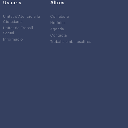
Usuaris
Altres
Unitat d’Atenció a la
Col·labora
Ciutadania
Notícies
Unitat de Treball
Agenda
Social
Contacta
Informació
Treballa amb nosaltres