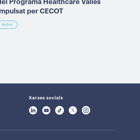
del Programa Healthcare Vallès
impulsat per CECOT
R+D+I
Xarxes socials