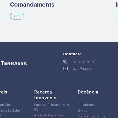
Comandaments
CST
Contacte
93 731 00 07
uac@cst.cat
veis
Recerca i
Docència
Innovació
ció Mèdica
Fundació Joan Costa
Estudiants
Roma
ió a la Salut
Graus
al
Àrea de Recerca i
Cicles formatius