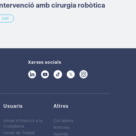
intervenció amb cirurgia robòtica
CST
Xarxes socials
Usuaris
Altres
Unitat d’Atenció a la
Col·labora
Ciutadania
Notícies
Unitat de Treball
Agenda