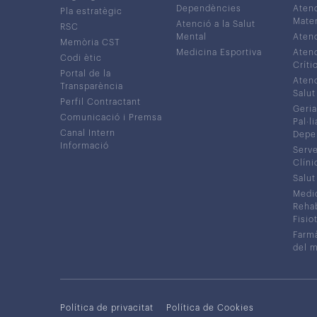
Dependències
Atenc
Pla estratègic
Mater
Atenció a la Salut
RSC
Mental
Atenc
Memòria CST
Medicina Esportiva
Atenc
Codi ètic
Críti
Portal de la
Atenc
Transparència
Salut
Perfil Contractant
Geria
Comunicació i Premsa
Pal·li
Canal Intern
Depe
Informació
Serve
Clíni
Salut
Medic
Rehabi
Fisiot
Farmà
del 
Política de privacitat
Política de Cookies