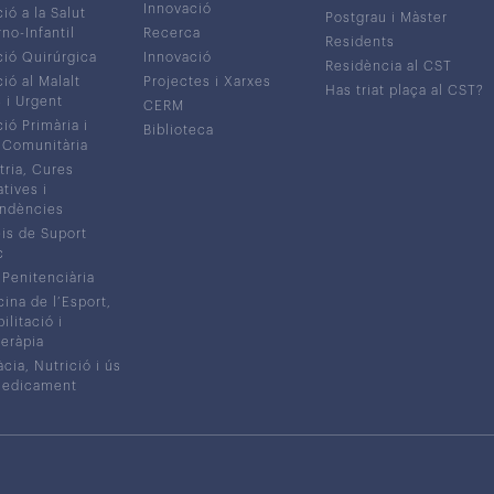
Innovació
ió a la Salut
Postgrau i Màster
no-Infantil
Recerca
Residents
ió Quirúrgica
Innovació
Residència al CST
ió al Malalt
Projectes i Xarxes
Has triat plaça al CST?
c i Urgent
CERM
ió Primària i
Biblioteca
 Comunitària
tria, Cures
atives i
ndències
is de Suport
c
 Penitenciària
ina de l’Esport,
litació i
eràpia
cia, Nutrició i ús
medicament