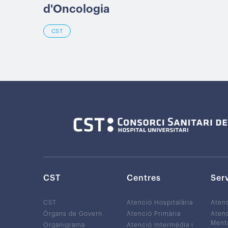
d'Oncologia
CST
CST
Centres
Ser
CST
Atenció Hospitalària
Aten
Òrgans de Govern
Atenció Primària
Atenc
Ment
Organigrama
Atenció Intermèdia i