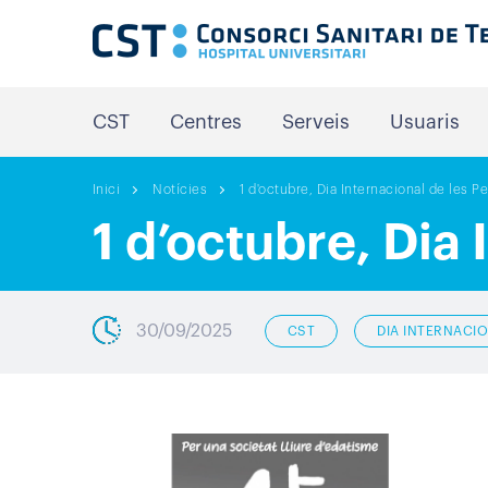
CST
Centres
Serveis
Usuaris
Inici
Notícies
1 d'octubre, Dia Internacional de les 
1 d’octubre, Dia
30/09/2025
CST
DIA INTERNACI