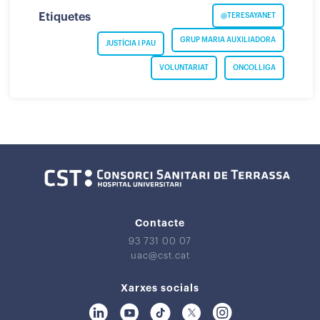
Etiquetes
@TERESAYANET
GRUP MARIA AUXILIADORA
JUSTÍCIA I PAU
VOLUNTARIAT
ONCOLLIGA
Contacte
93 731 00 07
uac@cst.cat
Xarxes socials