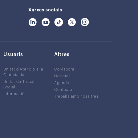
Xarxes socials
Usuaris
Altres
Unitat d’Atenció a la
Col·labora
Ciutadania
Notícies
Unitat de Treball
Agenda
Social
Contacta
Informació
Treballa amb nosaltres