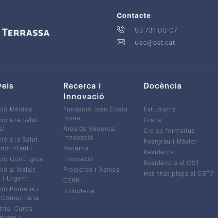
Contacte
93 731 00 07
uac@cst.cat
veis
Recerca i
Docència
Innovació
ció Mèdica
Fundació Joan Costa
Estudiants
Roma
ió a la Salut
Graus
al
Àrea de Recerca i
Cicles formatius
Innovació
ió a la Salut
Postgrau i Màster
no-Infantil
Recerca
Residents
ió Quirúrgica
Innovació
Residència al CST
ió al Malalt
Projectes i Xarxes
Has triat plaça al CST?
c i Urgent
CERM
ió Primària i
Biblioteca
 Comunitària
tria, Cures
atives i