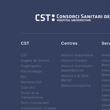
CST
Centres
Ser
CST
Atenció Hospitalària
Aten
Òrgans de Govern
Atenció Primària
Atenc
Ment
Organigrama
Atenció Intermèdia i
Dependències
Atenc
Pla estratègic
Mater
Atenció a la Salut
RSC
Mental
Atenc
Memòria CST
Medicina Esportiva
Atenc
Codi ètic
Críti
Portal de la
Atenc
Transparència
Salut
Perfil Contractant
Geria
Comunicació i Premsa
Pal·li