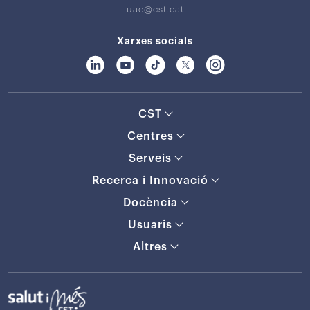
uac@cst.cat
Xarxes socials
CST
Centres
Serveis
Recerca i Innovació
Docència
Usuaris
Altres