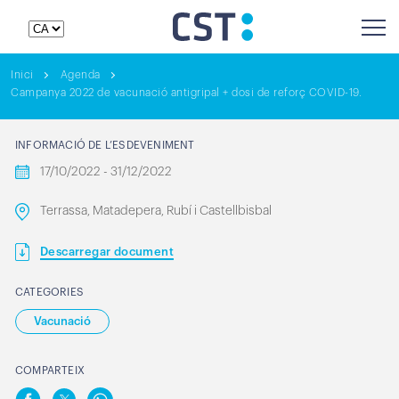
Inici
Agenda
Campanya 2022 de vacunació antigripal + dosi de reforç COVID-19.
INFORMACIÓ DE L’ESDEVENIMENT
17/10/2022 - 31/12/2022
Terrassa, Matadepera, Rubí i Castellbisbal
Descarregar document
CATEGORIES
Vacunació
COMPARTEIX