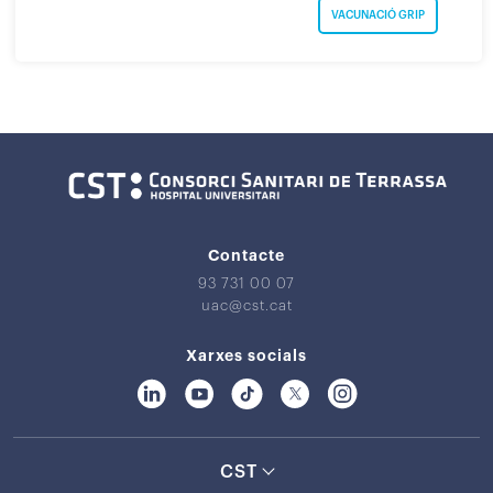
VACUNACIÓ GRIP
Contacte
93 731 00 07
uac@cst.cat
Xarxes socials
CST