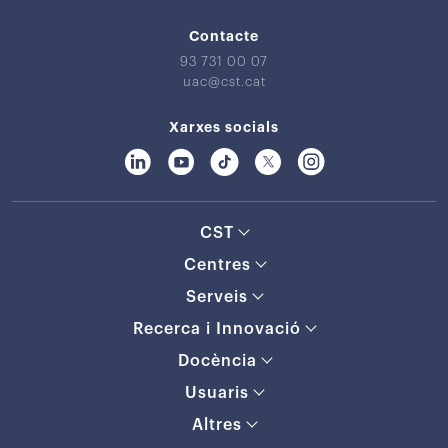
Contacte
93 731 00 07
uac@cst.cat
Xarxes socials
CST
Centres
Serveis
Recerca i Innovació
Docència
Usuaris
Altres