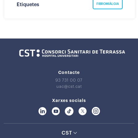
Etiquetes
FIBROMIÀLGIA
Contacte
93 731 00 07
uac@cst.cat
Xarxes socials
CST