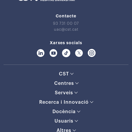
Contacte
93 731 00 07
uac@cst.cat
Xarxes socials
CST
Centres
Serveis
Recerca i Innovació
Docència
Usuaris
Altres