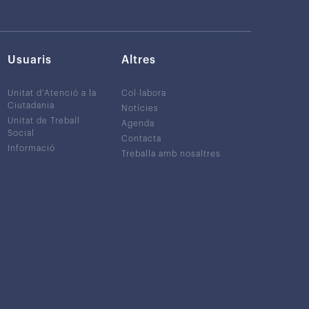
Usuaris
Altres
Unitat d’Atenció a la
Col·labora
Ciutadania
Notícies
Unitat de Treball
Agenda
Social
Contacta
Informació
Treballa amb nosaltres