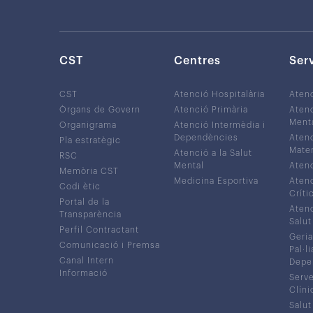
CST
Centres
Ser
CST
Atenció Hospitalària
Aten
Òrgans de Govern
Atenció Primària
Atenc
Ment
Organigrama
Atenció Intermèdia i
Dependències
Atenc
Pla estratègic
Mater
Atenció a la Salut
RSC
Mental
Atenc
Memòria CST
Medicina Esportiva
Atenc
Codi ètic
Críti
Portal de la
Atenc
Transparència
Salut
Perfil Contractant
Geria
Comunicació i Premsa
Pal·li
Canal Intern
Depe
Informació
Serve
Clíni
Salut