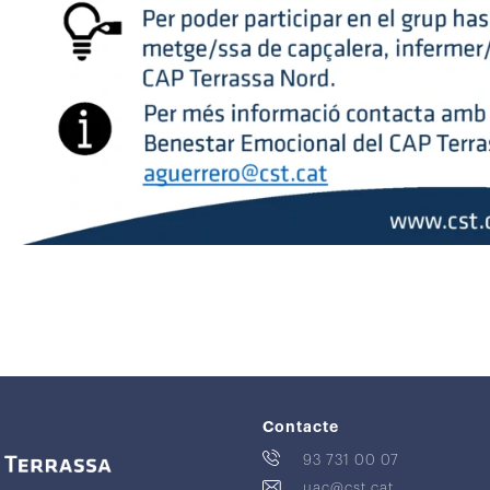
Contacte
93 731 00 07
uac@cst.cat