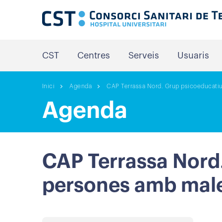
CST
Centres
Serveis
Usuaris
Inici
Agenda
CAP Terrassa Nord. Grup psicoeducatiu
Agenda
CAP Terrassa Nord.
persones amb male