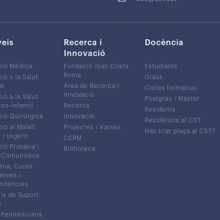
veis
Recerca i
Docència
Innovació
ció Mèdica
Fundació Joan Costa
Estudiants
Roma
ió a la Salut
Graus
al
Àrea de Recerca i
Cicles formatius
Innovació
ió a la Salut
Postgrau i Màster
no-Infantil
Recerca
Residents
ió Quirúrgica
Innovació
Residència al CST
ió al Malalt
Projectes i Xarxes
Has triat plaça al CST?
c i Urgent
CERM
ió Primària i
Biblioteca
 Comunitària
tria, Cures
atives i
ndències
is de Suport
c
 Penitenciària