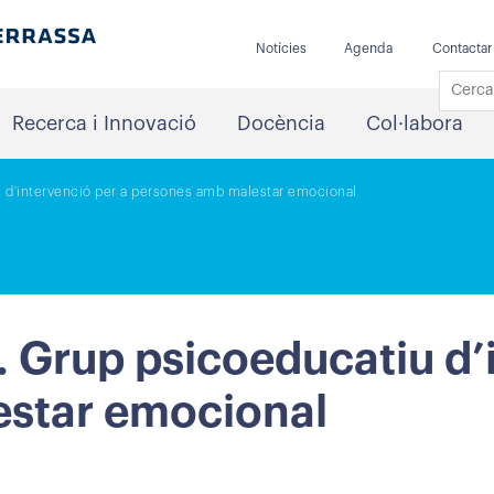
Notícies
Agenda
Contactar
Recerca i Innovació
Docència
Col·labora
 d'intervenció per a persones amb malestar emocional
 Grup psicoeducatiu d’i
star emocional