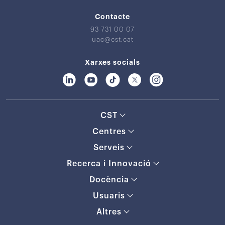
Contacte
93 731 00 07
uac@cst.cat
Xarxes socials
CST
Centres
Serveis
Recerca i Innovació
Docència
Usuaris
Altres