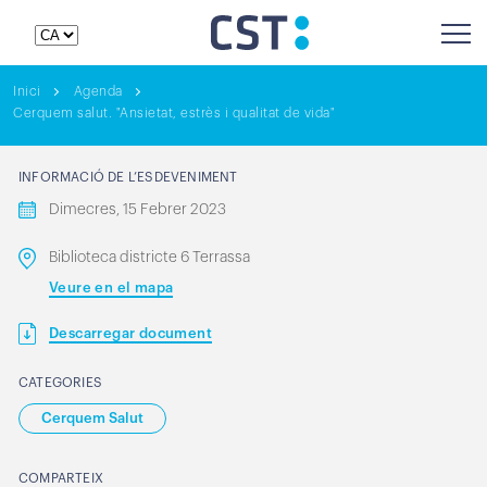
Inici
Agenda
Cerquem salut. "Ansietat, estrès i qualitat de vida"
INFORMACIÓ DE L’ESDEVENIMENT
Dimecres, 15 Febrer 2023
Biblioteca districte 6 Terrassa
Veure en el mapa
Descarregar document
CATEGORIES
Cerquem Salut
COMPARTEIX