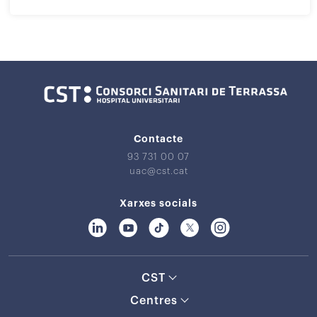
Contacte
93 731 00 07
uac@cst.cat
Xarxes socials
CST
Centres