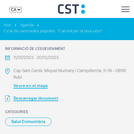
Inici
Agenda
Cicle de caminades populars. "Camina per la teva salut"
INFORMACIÓ DE L’ESDEVENIMENT
11/01/2023 - 20/12/2023
Cap Sant Genís. Miquel Mumany i Campderrós, 11-19 – 08191
Rubí
Veure en el mapa
Descarregar document
CATEGORIES
Salut Comunitària