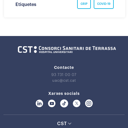
Etiquetes
GRIP
COVID-19
Contacte
93 731 00 07
uac@cst.cat
Xarxes socials
CST