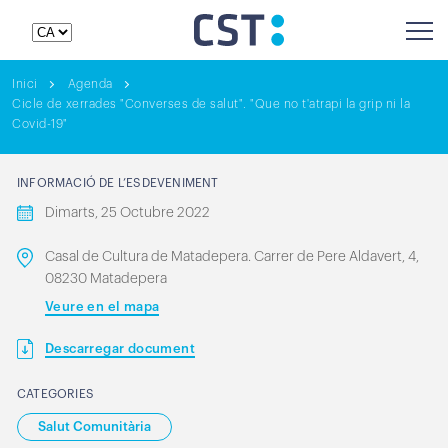
Inici
Agenda
Cicle de xerrades "Converses de salut". "Que no t'atrapi la grip ni la
Covid-19"
INFORMACIÓ DE L’ESDEVENIMENT
Dimarts, 25 Octubre 2022
Casal de Cultura de Matadepera. Carrer de Pere Aldavert, 4,
08230 Matadepera
Veure en el mapa
Descarregar document
CATEGORIES
Salut Comunitària