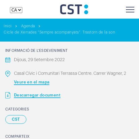
Inici
Agenda
Cicle de Xerrades "Sempre acompanyats". Trastorn de la son
INFORMACIÓ DE L’ESDEVENIMENT
Dijous, 29 Setembre 2022
Casal Cívic i Comunitari Terrassa Centre. Carrer Wagner, 2
Veure en el mapa
Descarregar document
CATEGORIES
CST
COMPARTEIX