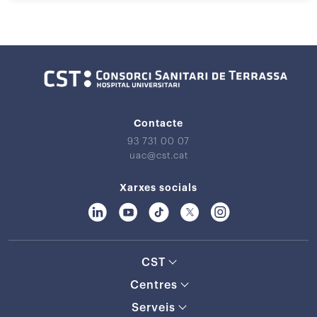
Contacte
93 731 00 07
uac@cst.cat
Xarxes socials
CST
Centres
Serveis