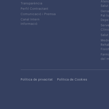
Atenc
Transparència
Salut
Perfil Contractant
Geria
Comunicació i Premsa
Pal·li
Canal Intern
Depe
Informació
Serve
Clíni
Salut
Medic
Rehabi
Fisiot
Farmà
del 
Política de privacitat
Política de Cookies