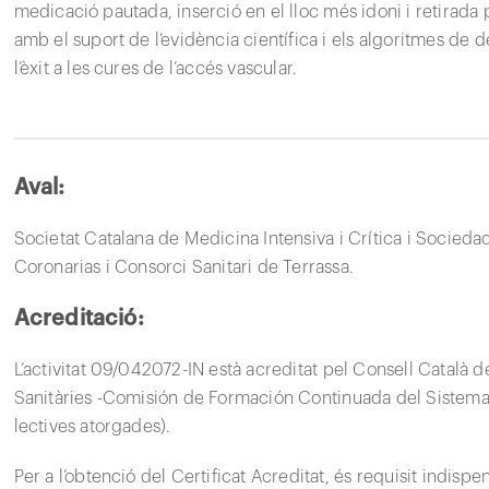
medicació pautada, inserció en el lloc més idoni i retirada 
amb el suport de l’evidència científica i els algoritmes de d
l’èxit a les cures de l’accés vascular.
Aval:
Societat Catalana de Medicina Intensiva i Crítica i Socied
Coronarias i Consorci Sanitari de Terrassa.
Acreditació:
L’activitat 09/042072-IN està acreditat pel Consell Català 
Sanitàries -Comisión de Formación Continuada del Sistema 
lectives atorgades).
Per a l’obtenció del Certificat Acreditat, és requisit indispe