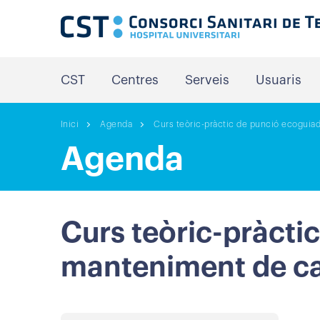
CST
Centres
Serveis
Usuaris
Inici
Agenda
Curs teòric-pràctic de punció ecoguia
Agenda
Curs teòric-pràctic
manteniment de c