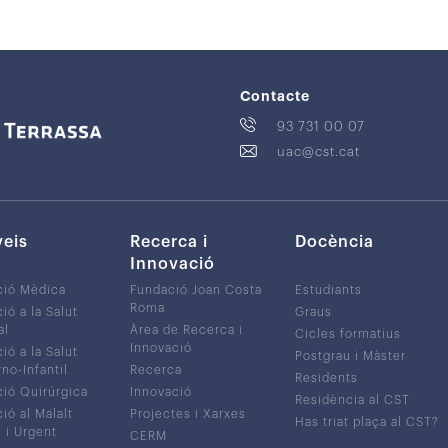
Contacte
93 731 00 07
uac@cst.cat
veis
Recerca i
Docència
Innovació
ció Mèdica
Fundació Joan Costa
Estudiants
Roma
ió a la Salut
Graus
al
Àrea de Recerca i
Cicles formatius
Innovació
ió a la Salut
Postgrau i Màster
no-Infantil
Recerca
Residents
ió Quirúrgica
Innovació
Residència al CST
ió al Malalt
Projectes i Xarxes
Has triat plaça al CST?
c i Urgent
CERM