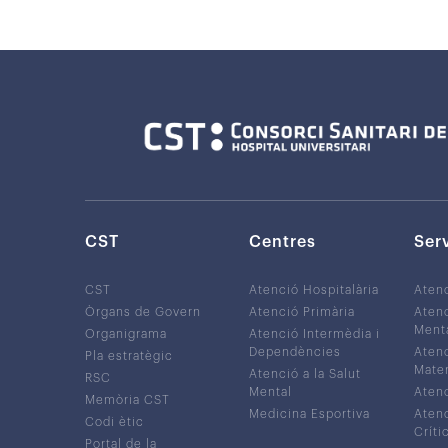
CST
Centres
Ser
CST
Atenció Hospitalària
Aten
Òrgans de Govern
Atenció Primària
Atenc
Ment
Organigrama
Atenció Intermèdia i
Dependències
Atenc
Pla estratègic
Mater
Atenció a la Salut
RSC
Mental
Atenc
Memòria CST
Medicina Esportiva
Atenc
Codi ètic
Críti
Portal de la