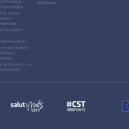
ió Primària i
Biblioteca
 Comunitària
tria, Cures
atives i
ndències
is de Suport
c
 Penitenciària
ina de l’Esport,
litació i
eràpia
cia, Nutrició i ús
medicament