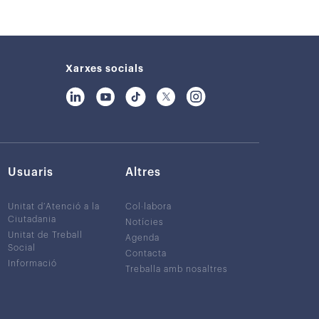
Xarxes socials
Usuaris
Altres
Unitat d’Atenció a la
Col·labora
Ciutadania
Notícies
Unitat de Treball
Agenda
Social
Contacta
Informació
Treballa amb nosaltres