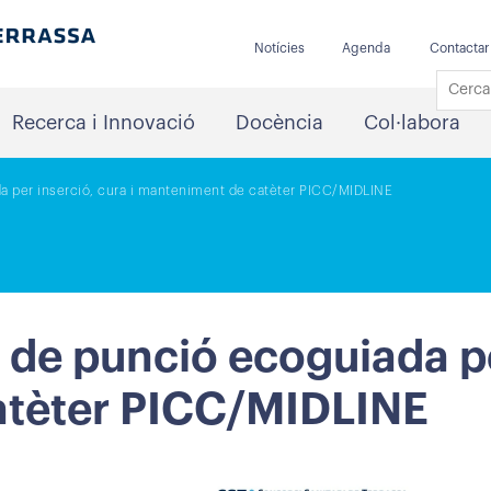
Notícies
Agenda
Contactar
Recerca i Innovació
Docència
Col·labora
da per inserció, cura i manteniment de catèter PICC/MIDLINE
 de punció ecoguiada pe
atèter PICC/MIDLINE