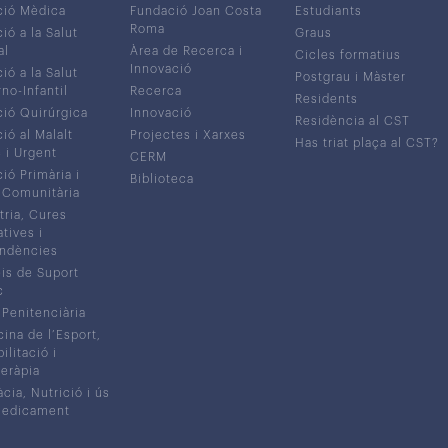
ció Mèdica
Fundació Joan Costa
Estudiants
Roma
ió a la Salut
Graus
al
Àrea de Recerca i
Cicles formatius
Innovació
ió a la Salut
Postgrau i Màster
no-Infantil
Recerca
Residents
ió Quirúrgica
Innovació
Residència al CST
ió al Malalt
Projectes i Xarxes
Has triat plaça al CST?
c i Urgent
CERM
ió Primària i
Biblioteca
 Comunitària
tria, Cures
atives i
ndències
is de Suport
c
 Penitenciària
ina de l’Esport,
litació i
eràpia
cia, Nutrició i ús
medicament