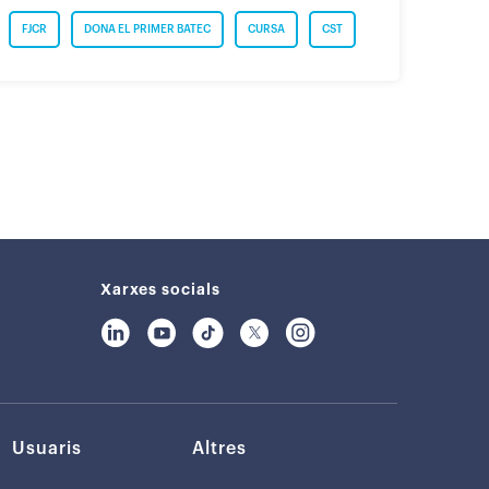
FJCR
DONA EL PRIMER BATEC
CURSA
CST
Xarxes socials
Usuaris
Altres