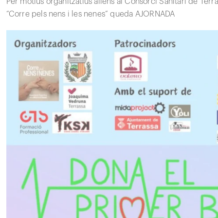
Per motius organitzatius aliens al Consorci Sanitari de Terras
“Corre pels nens i les nenes” queda AJORNADA