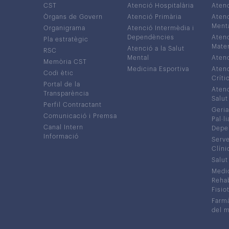
CST
Atenció Hospitalària
Aten
Òrgans de Govern
Atenció Primària
Atenc
Ment
Organigrama
Atenció Intermèdia i
Dependències
Atenc
Pla estratègic
Mater
Atenció a la Salut
RSC
Mental
Atenc
Memòria CST
Medicina Esportiva
Atenc
Codi ètic
Críti
Portal de la
Atenc
Transparència
Salut
Perfil Contractant
Geria
Comunicació i Premsa
Pal·li
Canal Intern
Depe
Informació
Serve
Clíni
Salut
Medic
Rehabi
Fisiot
Farmà
del 