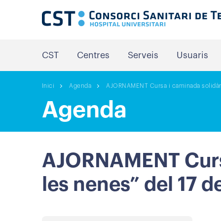
CST
Centres
Serveis
Usuaris
Inici
Agenda
AJORNAMENT Cursa i caminada solidària
Agenda
AJORNAMENT Cursa 
les nenes” del 17 