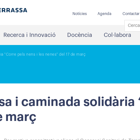
Notícies
Agenda
Contactar
Recerca i Innovació
Docència
Col·labora
 "Corre pels nens i les nenes" del 17 de març
i caminada solidària “
de març