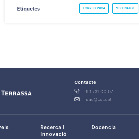
Etiquetes
TORREBONICA
MECENATGE
Contacte
93 731 00 07
uac@cst.cat
veis
Recerca i
Docència
Innovació