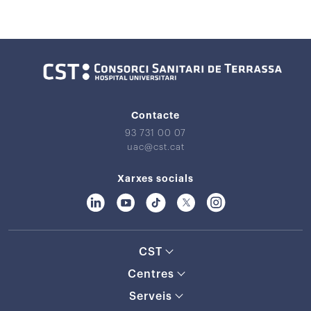
Contacte
93 731 00 07
uac@cst.cat
Xarxes socials
CST
Centres
Serveis