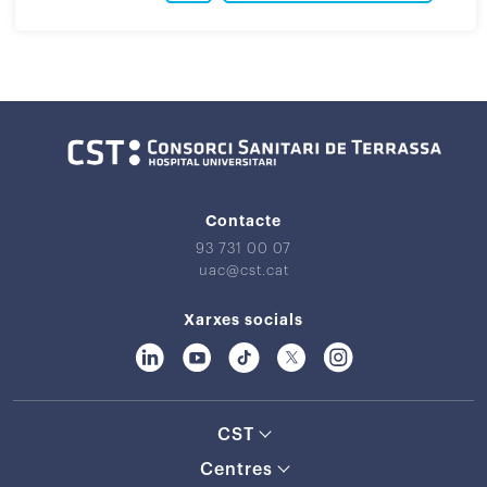
Contacte
93 731 00 07
uac@cst.cat
Xarxes socials
CST
Centres