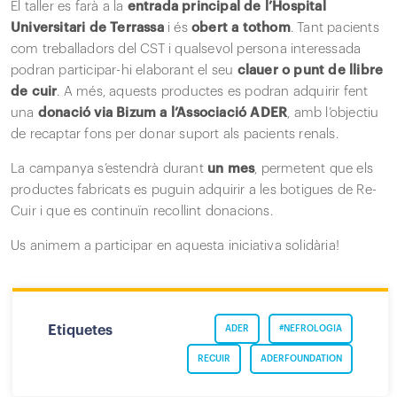
El taller es farà a la
entrada principal de l’Hospital
Universitari de Terrassa
i és
obert a tothom
. Tant pacients
com treballadors del CST i qualsevol persona interessada
podran participar-hi elaborant el seu
clauer o punt de llibre
de cuir
. A més, aquests productes es podran adquirir fent
una
donació via Bizum a l’Associació ADER
, amb l’objectiu
de recaptar fons per donar suport als pacients renals.
La campanya s’estendrà durant
un mes
, permetent que els
productes fabricats es puguin adquirir a les botigues de Re-
Cuir i que es continuïn recollint donacions.
Us animem a participar en aquesta iniciativa solidària!
Etiquetes
ADER
#NEFROLOGIA
RECUIR
ADERFOUNDATION