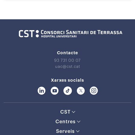
Contacte
93 731 00 07
uac@cst.cat
Xarxes socials
CST
Centres
Serveis