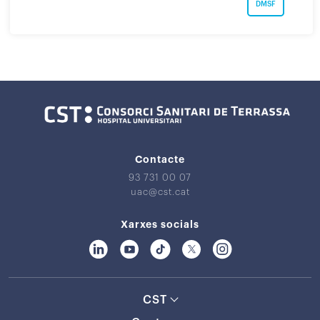
DMSF
Contacte
93 731 00 07
uac@cst.cat
Xarxes socials
CST