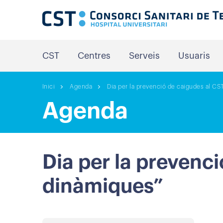
CST
Centres
Serveis
Usuaris
Inici
Agenda
Dia per la prevenció de caigudes al CST
Agenda
Dia per la prevenci
dinàmiques”