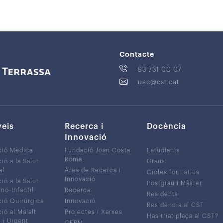
Contacte
93 731 00 07
uac@cst.cat
veis
Recerca i
Docència
Innovació
ció Mèdica
Fundació Joan Costa
Estudiants
Roma
ió a la Salut
Graus
al
Àrea de Recerca i
Cicles formatius
Innovació
ió a la Salut
Postgrau i Màster
no-Infantil
Recerca
Residents
ió Quirúrgica
Innovació
Residència al CST
ió al Malalt
Projectes i Xarxes
Has triat plaça al CST?
c i Urgent