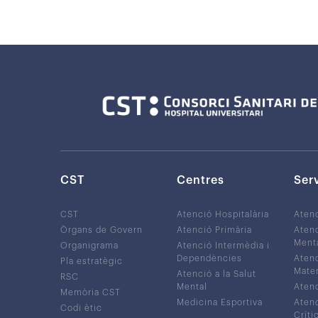
CST
Centres
Ser
CST
Atenció Hospitalària
Aten
Òrgans de Govern
Atenció Primària
Atenc
Ment
Organigrama
Atenció Intermèdia i
Dependències
Atenc
Pla estratègic
Mater
Atenció a la Salut
RSC
Mental
Atenc
Memòria CST
Medicina Esportiva
Atenc
Codi ètic
Críti