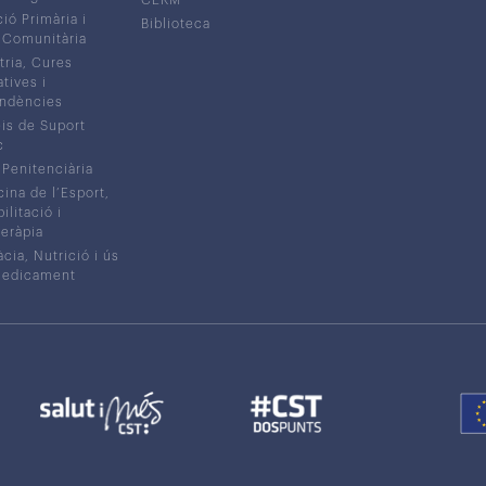
CERM
ió Primària i
Biblioteca
 Comunitària
tria, Cures
atives i
ndències
is de Suport
c
 Penitenciària
ina de l’Esport,
litació i
eràpia
cia, Nutrició i ús
medicament