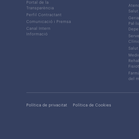
Portal de la
Atenc
Transparència
Salut
Perfil Contractant
Geria
Comunicació i Premsa
Pal·li
Canal Intern
Depe
Informació
Serve
Clíni
Salut
Medic
Rehabi
Fisiot
Farmà
del 
Política de privacitat
Política de Cookies