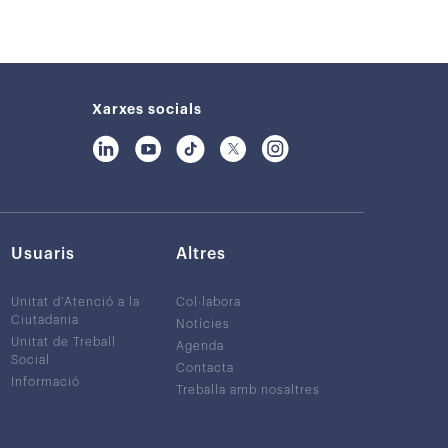
Xarxes socials
Usuaris
Altres
Unitat d’Atenció a la
Col·labora
Ciutadania
Notícies
Unitat de Treball
Agenda
Social
Contacta
Informació
Treballa amb nosaltres