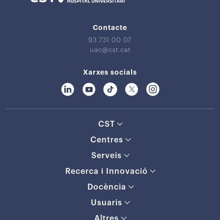
Contacte
93 731 00 07
uac@cst.cat
Xarxes socials
CST
Centres
Serveis
Recerca i Innovació
Docència
Usuaris
Altres