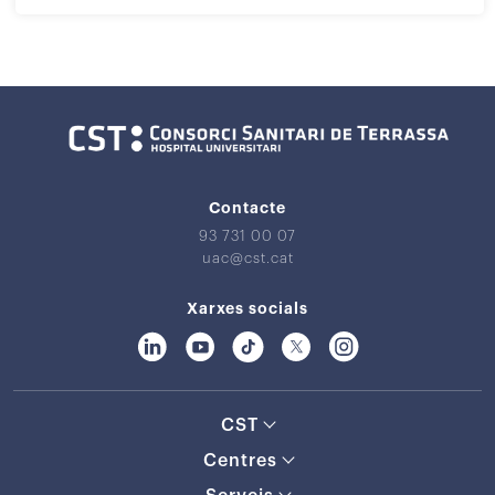
Contacte
93 731 00 07
uac@cst.cat
Xarxes socials
CST
Centres