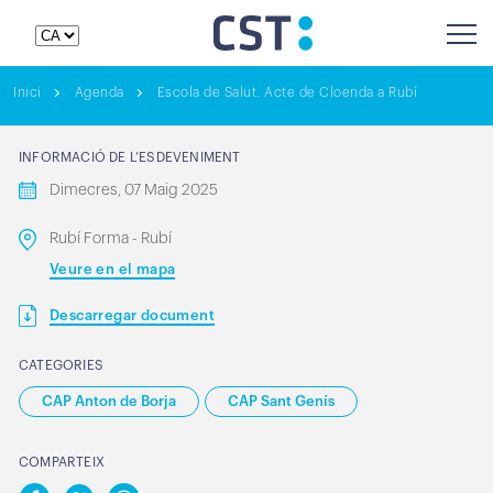
Inici
Agenda
Escola de Salut. Acte de Cloenda a Rubí
INFORMACIÓ DE L’ESDEVENIMENT
Dimecres, 07 Maig 2025
Rubí Forma - Rubí
Veure en el mapa
Descarregar document
CATEGORIES
CAP Anton de Borja
CAP Sant Genís
COMPARTEIX