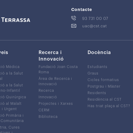
Contacte
93 731 00 07
uac@cst.cat
veis
Recerca i
Docència
Innovació
ció Mèdica
Fundació Joan Costa
Estudiants
Roma
ió a la Salut
Graus
al
Àrea de Recerca i
Cicles formatius
Innovació
ió a la Salut
Postgrau i Màster
no-Infantil
Recerca
Residents
ió Quirúrgica
Innovació
Residència al CST
ió al Malalt
Projectes i Xarxes
Has triat plaça al CST?
c i Urgent
CERM
ió Primària i
Biblioteca
 Comunitària
tria, Cures
atives i