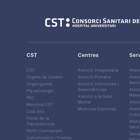
CST
Centres
Ser
CST
Atenció Hospitalària
Aten
Òrgans de Govern
Atenció Primària
Atenc
Ment
Organigrama
Atenció Intermèdia i
Dependències
Atenc
Pla estratègic
Mater
Atenció a la Salut
RSC
Mental
Atenc
Memòria CST
Medicina Esportiva
Atenc
Codi ètic
Críti
Portal de la
Atenc
Transparència
Salut
Perfil Contractant
Geria
Comunicació i Premsa
Pal·li