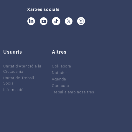
Xarxes socials
Usuaris
Altres
Unitat d’Atenció a la
Col·labora
Ciutadania
Notícies
Unitat de Treball
Agenda
Social
Contacta
Informació
Treballa amb nosaltres