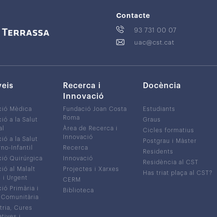
Contacte
93 731 00 07
uac@cst.cat
veis
Recerca i
Docència
Innovació
ció Mèdica
Fundació Joan Costa
Estudiants
Roma
ió a la Salut
Graus
al
Àrea de Recerca i
Cicles formatius
Innovació
ió a la Salut
Postgrau i Màster
no-Infantil
Recerca
Residents
ió Quirúrgica
Innovació
Residència al CST
ió al Malalt
Projectes i Xarxes
Has triat plaça al CST?
c i Urgent
CERM
ió Primària i
Biblioteca
 Comunitària
tria, Cures
atives i