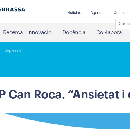
Notícies
Agenda
Contactar
Recerca i Innovació
Docència
Col·labora
t i depressió"
P Can Roca. “Ansietat i