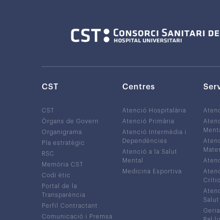
CST
Centres
Ser
CST
Atenció Hospitalària
Aten
Òrgans de Govern
Atenció Primària
Atenc
Ment
Organigrama
Atenció Intermèdia i
Dependències
Atenc
Pla estratègic
Mater
Atenció a la Salut
RSC
Mental
Atenc
Memòria CST
Medicina Esportiva
Atenc
Codi ètic
Críti
Portal de la
Atenc
Transparència
Salut
Perfil Contractant
Geria
Comunicació i Premsa
Pal·li