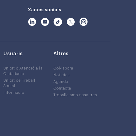
Xarxes socials
Usuaris
Altres
Unitat d’Atenció a la
Col·labora
Ciutadania
Notícies
Unitat de Treball
Agenda
Social
Contacta
Informació
Treballa amb nosaltres