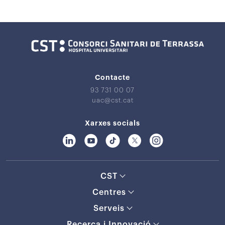
Contacte
93 731 00 07
uac@cst.cat
Xarxes socials
CST
Centres
Serveis
Recerca i Innovació