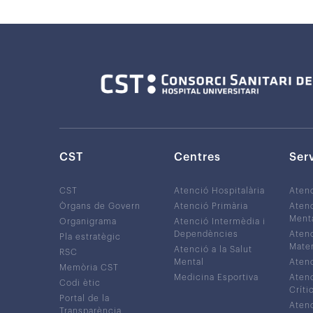
CST
Centres
Ser
CST
Atenció Hospitalària
Aten
Òrgans de Govern
Atenció Primària
Atenc
Ment
Organigrama
Atenció Intermèdia i
Dependències
Atenc
Pla estratègic
Mater
Atenció a la Salut
RSC
Mental
Atenc
Memòria CST
Medicina Esportiva
Atenc
Codi ètic
Críti
Portal de la
Atenc
Transparència