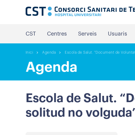
CST
Centres
Serveis
Usuaris
Inici
Agenda
Escola de Salut. "Document de Voluntat
Agenda
Escola de Salut. “
solitud no volguda