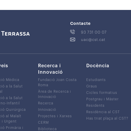
Contacte
93 731 00 07
uac@cst.cat
veis
Recerca i
Docència
Innovació
ció Mèdica
Fundació Joan Costa
Estudiants
Roma
ió a la Salut
Graus
al
Àrea de Recerca i
Cicles formatius
Innovació
ió a la Salut
Postgrau i Màster
no-Infantil
Recerca
Residents
ió Quirúrgica
Innovació
Residència al CST
ió al Malalt
Projectes i Xarxes
Has triat plaça al CST?
c i Urgent
CERM
ió Primària i
Biblioteca