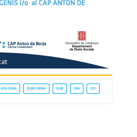
O VOLGUDA
RUBÍ FORMA
RUBÍ
DVA
CST