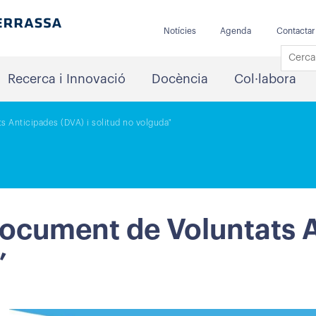
Notícies
Agenda
Contactar
Recerca i Innovació
Docència
Col·labora
s Anticipades (DVA) i solitud no volguda"
Document de Voluntats A
”