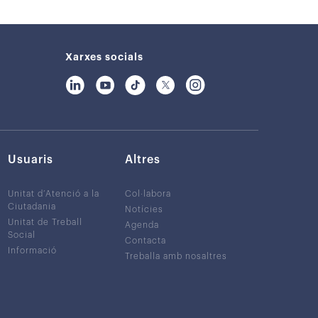
Xarxes socials
Usuaris
Altres
Unitat d’Atenció a la
Col·labora
Ciutadania
Notícies
Unitat de Treball
Agenda
Social
Contacta
Informació
Treballa amb nosaltres