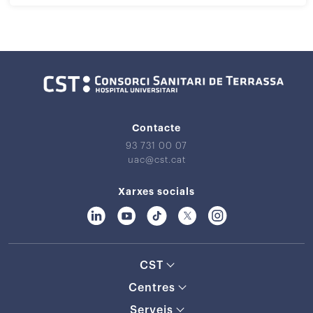
Contacte
93 731 00 07
uac@cst.cat
Xarxes socials
CST
Centres
Serveis