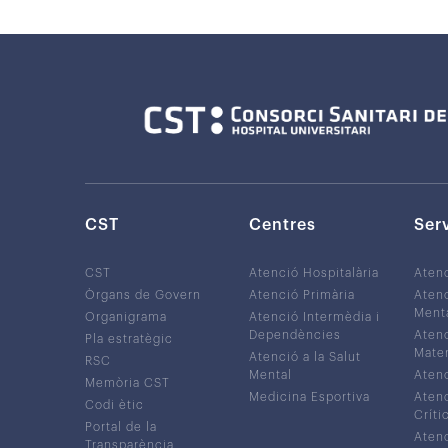
CST
Centres
Ser
CST
Atenció Hospitalària
Aten
Òrgans de Govern
Atenció Primària
Atenc
Ment
Organigrama
Atenció Intermèdia i
Dependències
Atenc
Pla estratègic
Mater
Atenció a la Salut
RSC
Mental
Atenc
Memòria CST
Medicina Esportiva
Atenc
Codi ètic
Críti
Portal de la
Atenc
Transparència