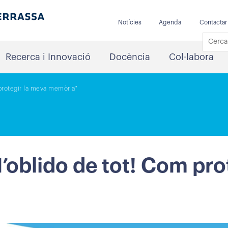
Notícies
Agenda
Contactar
Recerca i Innovació
Docència
Col·labora
 protegir la meva memòria"
M’oblido de tot! Com pro