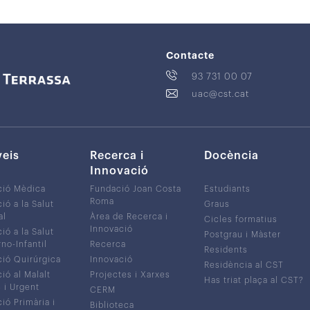
Contacte
93 731 00 07
uac@cst.cat
veis
Recerca i
Docència
Innovació
ció Mèdica
Fundació Joan Costa
Estudiants
Roma
ió a la Salut
Graus
al
Àrea de Recerca i
Cicles formatius
Innovació
ió a la Salut
Postgrau i Màster
no-Infantil
Recerca
Residents
ió Quirúrgica
Innovació
Residència al CST
ió al Malalt
Projectes i Xarxes
Has triat plaça al CST?
c i Urgent
CERM
ió Primària i
Biblioteca