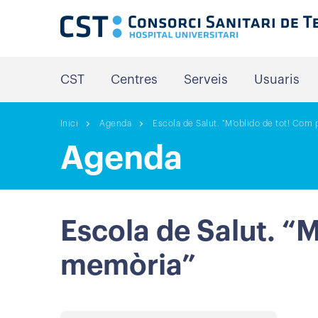
CST
Centres
Serveis
Usuaris
Inici
Agenda
Escola de Salut. "M'oblido de tot! Com
Agenda
Escola de Salut. “
memòria”