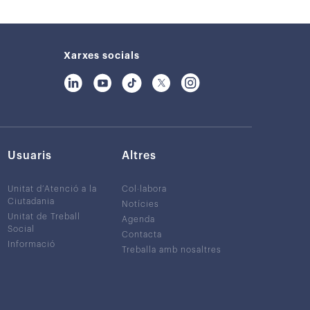
Xarxes socials
Usuaris
Altres
Unitat d’Atenció a la
Col·labora
Ciutadania
Notícies
Unitat de Treball
Agenda
Social
Contacta
Informació
Treballa amb nosaltres