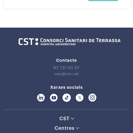
Contacte
93 731 00 07
uac@cst.cat
Xarxes socials
CST
Centres