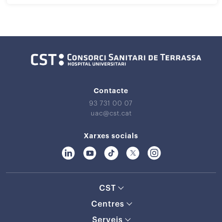
Contacte
93 731 00 07
uac@cst.cat
Xarxes socials
CST
Centres
Serveis