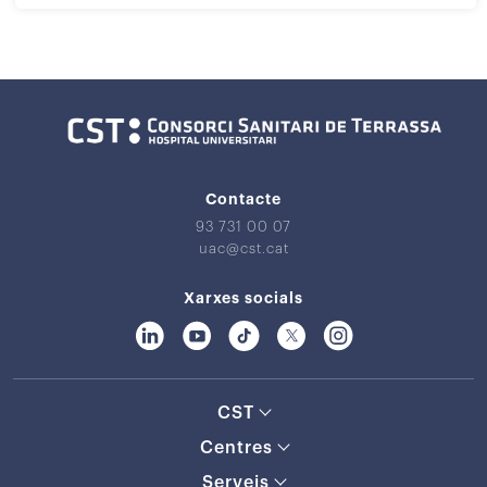
Contacte
93 731 00 07
uac@cst.cat
Xarxes socials
CST
Centres
Serveis