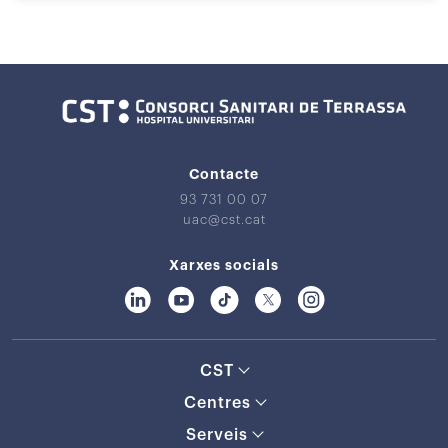
Contacte
93 731 00 07
uac@cst.cat
Xarxes socials
CST
Centres
Serveis