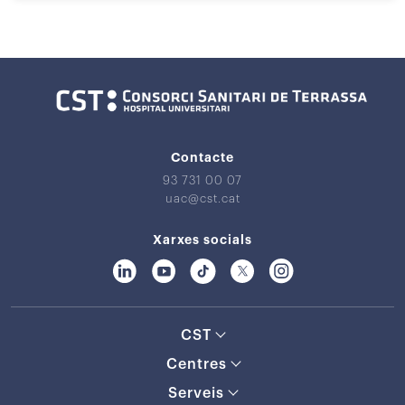
Contacte
93 731 00 07
uac@cst.cat
Xarxes socials
CST
Centres
Serveis