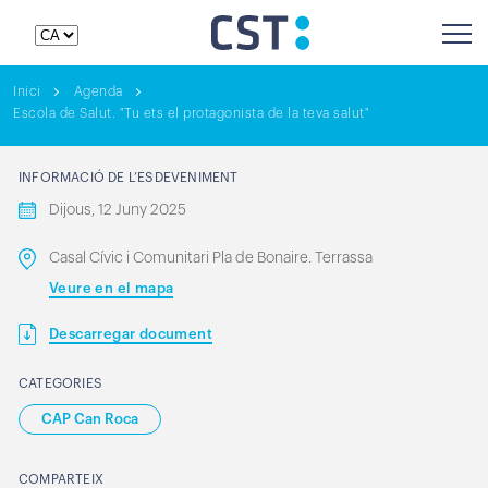
Inici
Agenda
Escola de Salut. "Tu ets el protagonista de la teva salut"
INFORMACIÓ DE L’ESDEVENIMENT
Dijous, 12 Juny 2025
Casal Cívic i Comunitari Pla de Bonaire. Terrassa
Veure en el mapa
Descarregar document
CATEGORIES
CAP Can Roca
COMPARTEIX