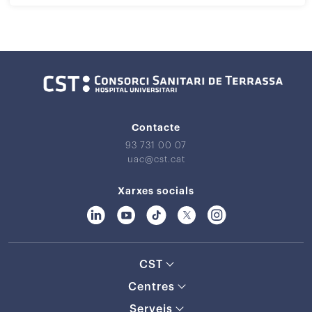
Contacte
93 731 00 07
uac@cst.cat
Xarxes socials
CST
Centres
Serveis