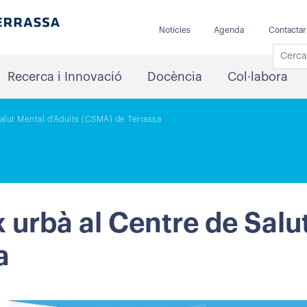
Notícies
Agenda
Contactar
Recerca i Innovació
Docència
Col·labora
Salut Mental d'Adults (CSMA) de Terrassa
 urbà al Centre de Salu
a