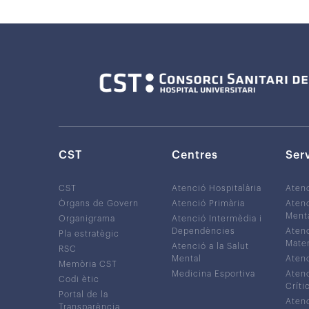
CST
Centres
Ser
CST
Atenció Hospitalària
Aten
Òrgans de Govern
Atenció Primària
Atenc
Ment
Organigrama
Atenció Intermèdia i
Dependències
Atenc
Pla estratègic
Mater
Atenció a la Salut
RSC
Mental
Atenc
Memòria CST
Medicina Esportiva
Atenc
Codi ètic
Críti
Portal de la
Atenc
Transparència