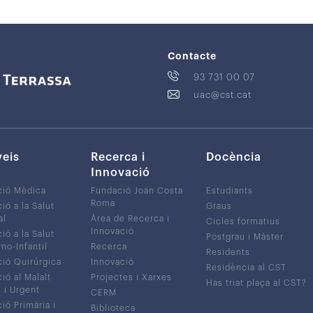
Contacte
93 731 00 07
uac@cst.cat
veis
Recerca i
Docència
Innovació
ció Mèdica
Fundació Joan Costa
Estudiants
Roma
ió a la Salut
Graus
al
Àrea de Recerca i
Cicles formatius
Innovació
ió a la Salut
Postgrau i Màster
no-Infantil
Recerca
Residents
ió Quirúrgica
Innovació
Residència al CST
ió al Malalt
Projectes i Xarxes
Has triat plaça al CST?
c i Urgent
CERM
ió Primària i
Biblioteca