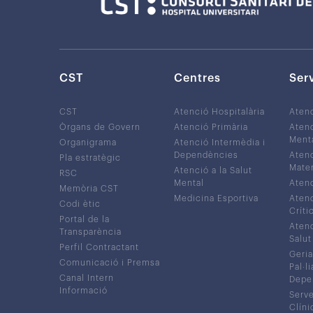
CST
Centres
Ser
CST
Atenció Hospitalària
Aten
Òrgans de Govern
Atenció Primària
Atenc
Ment
Organigrama
Atenció Intermèdia i
Dependències
Atenc
Pla estratègic
Mater
Atenció a la Salut
RSC
Mental
Atenc
Memòria CST
Medicina Esportiva
Atenc
Codi ètic
Críti
Portal de la
Atenc
Transparència
Salut
Perfil Contractant
Geria
Comunicació i Premsa
Pal·li
Canal Intern
Depe
Informació
Serve
Clíni