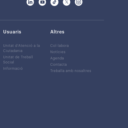
Usuaris
Altres
Unitat d’Atenció a la
Col·labora
Ciutadania
Notícies
Unitat de Treball
Agenda
Social
Contacta
Informació
Treballa amb nosaltres