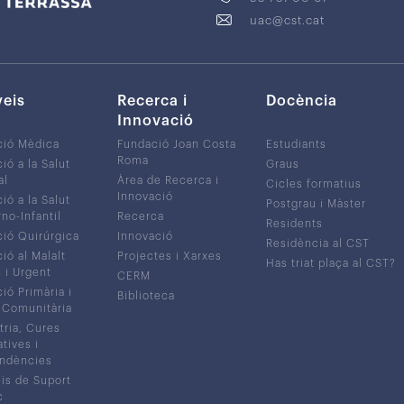
uac@cst.cat
veis
Recerca i
Docència
Innovació
ció Mèdica
Fundació Joan Costa
Estudiants
Roma
ió a la Salut
Graus
al
Àrea de Recerca i
Cicles formatius
Innovació
ió a la Salut
Postgrau i Màster
no-Infantil
Recerca
Residents
ió Quirúrgica
Innovació
Residència al CST
ió al Malalt
Projectes i Xarxes
Has triat plaça al CST?
c i Urgent
CERM
ió Primària i
Biblioteca
 Comunitària
tria, Cures
atives i
ndències
is de Suport
c