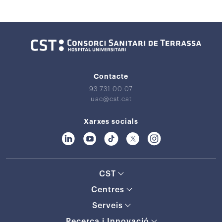
Contacte
93 731 00 07
uac@cst.cat
Xarxes socials
CST
Centres
Serveis
Recerca i Innovació