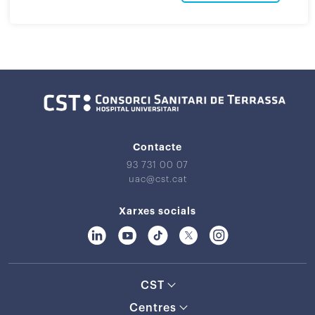
Contacte
93 731 00 07
uac@cst.cat
Xarxes socials
CST
Centres