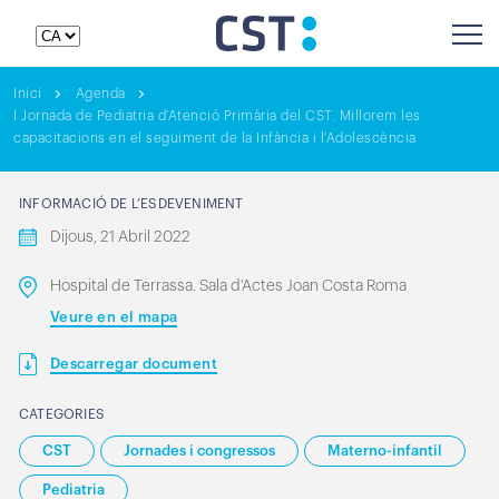
Inici
Agenda
I Jornada de Pediatria d'Atenció Primària del CST. Millorem les
capacitacions en el seguiment de la Infància i l'Adolescència
INFORMACIÓ DE L’ESDEVENIMENT
Dijous, 21 Abril 2022
Hospital de Terrassa. Sala d'Actes Joan Costa Roma
Veure en el mapa
Descarregar document
CATEGORIES
CST
Jornades i congressos
Materno-infantil
Pediatria