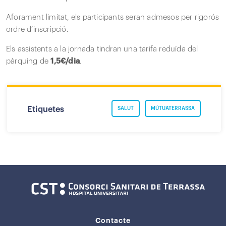
Aforament limitat, els participants seran admesos per rigorós
ordre d’inscripció.
Els assistents a la jornada tindran una tarifa reduïda del
pàrquing de
1,5€/dia
.
Etiquetes
SALUT
MÚTUATERRASSA
Contacte