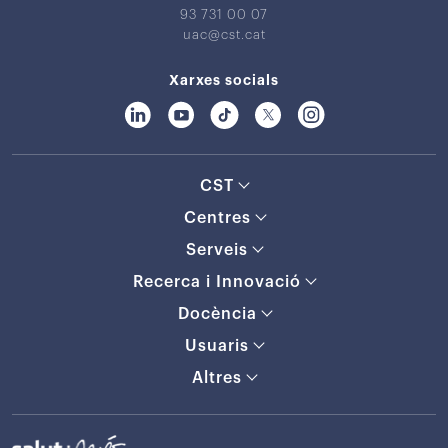
93 731 00 07
uac@cst.cat
Xarxes socials
CST
Centres
Serveis
Recerca i Innovació
Docència
Usuaris
Altres