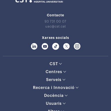
Contacte
93 731 00 07
uac@cst.cat
Xarxes socials
CST
Centres
Serveis
Recerca i Innovació
Docència
Usuaris