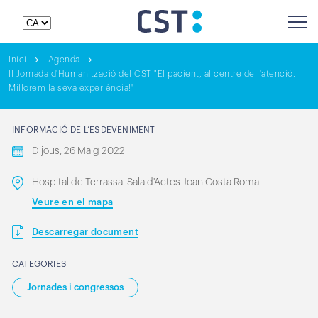
Inici
Agenda
II Jornada d'Humanització del CST "El pacient, al centre de l'atenció.
Millorem la seva experiència!"
INFORMACIÓ DE L’ESDEVENIMENT
Dijous, 26 Maig 2022
Hospital de Terrassa. Sala d'Actes Joan Costa Roma
Veure en el mapa
Descarregar document
CATEGORIES
Jornades i congressos