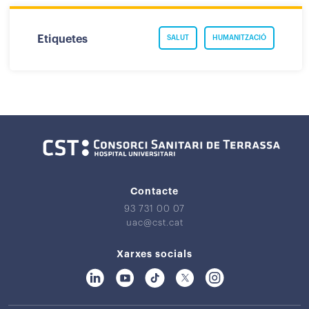
Etiquetes
SALUT
HUMANITZACIÓ
Contacte
93 731 00 07
uac@cst.cat
Xarxes socials